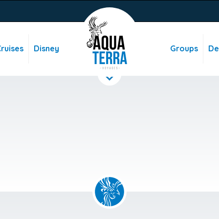
ruises
Disney
Groups
De