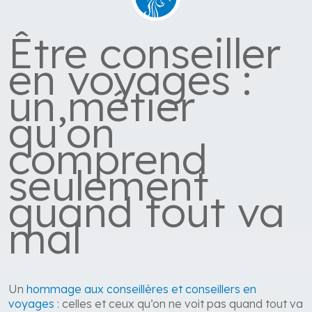
Être conseiller
en voyages :
un métier
qu’on
comprend
seulement
quand tout va
mal
Un
hommage aux conseillères et conseillers en
voyages
: celles et ceux qu’on ne voit pas quand tout va