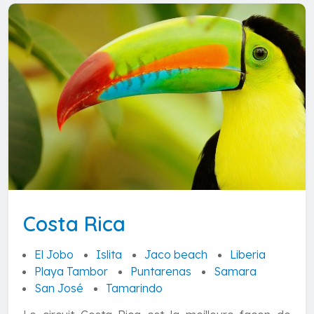
Costa Rica
El Jobo
Islita
Jaco beach
Liberia
Playa Tambor
Puntarenas
Samara
San José
Tamarindo