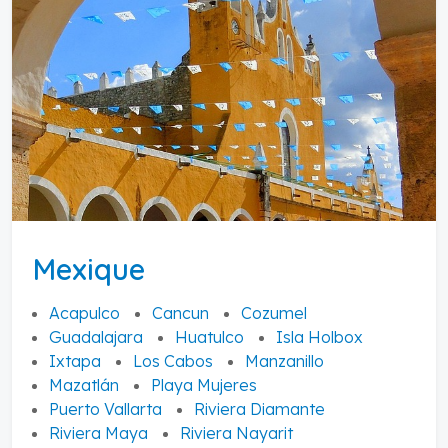
Mexique
Acapulco
Cancun
Cozumel
Guadalajara
Huatulco
Isla Holbox
Ixtapa
Los Cabos
Manzanillo
Mazatlán
Playa Mujeres
Puerto Vallarta
Riviera Diamante
Riviera Maya
Riviera Nayarit