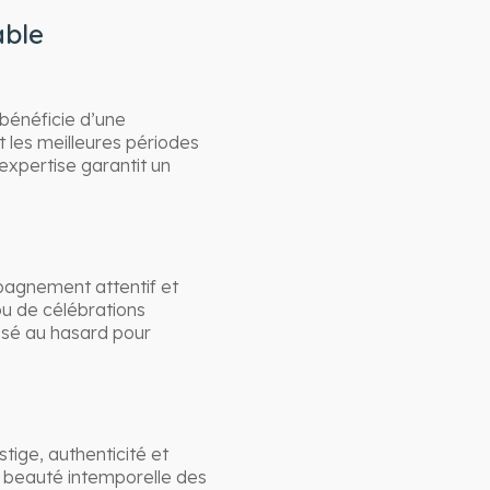
able
bénéficie d’une
et les meilleures périodes
expertise garantit un
pagnement attentif et
ou de célébrations
ssé au hasard pour
tige, authenticité et
a beauté intemporelle des