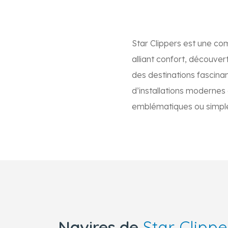
Star Clippers est une co
alliant confort, découve
des destinations fascinan
d’installations modernes 
emblématiques ou simple
Navires de
Star Clippe