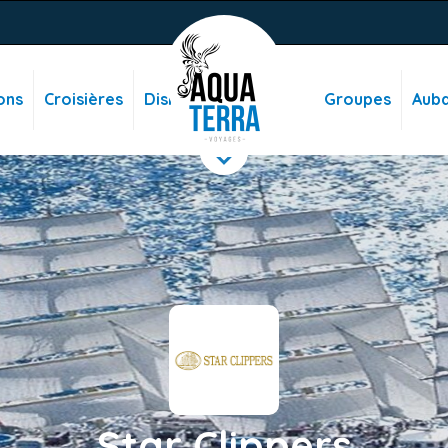
ons
Croisières
Disney
Groupes
Auba
Star Clippers