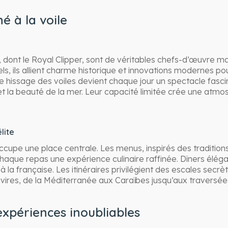
é à la voile
, dont le Royal Clipper, sont de véritables chefs-d’œuvre ma
nels, ils allient charme historique et innovations modernes p
Le hissage des voiles devient chaque jour un spectacle fasc
t la beauté de la mer. Leur capacité limitée crée une atmos
lite
cupe une place centrale. Les menus, inspirés des traditions
chaque repas une expérience culinaire raffinée. Dîners éléga
re à la française. Les itinéraires privilégient des escales secr
avires, de la Méditerranée aux Caraïbes jusqu’aux traversée
expériences inoubliables