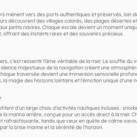
ers mènent vers des ports authentiques et préservés, loin de
eurs découvrent des villages colorés, des plages désertes e
ux petits navires. Chaque escale devient un moment unique
 offrant des instants rares et des souvenirs précieux.
s, c’est ressentir l’âme véritable de la mer. Le souffle du ve
e silence majestueux de la navigation créent une atmosphère
Chaque traversée devient une immersion sensorielle profon
la magie des horizons lointains et l’émotion unique d’une na
r
fitent d’un large choix d’activités nautiques incluses : snork
s la marina arrière, conçue pour un accès direct à la mer. 
t rafraîchissante, tandis que ceux en quête de calme savo
par la brise marine et la sérénité de l’horizon.