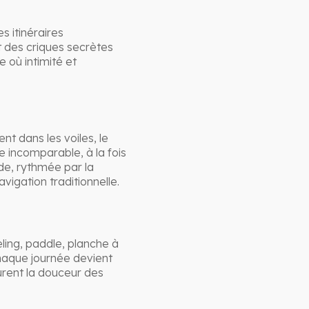
s itinéraires
t des criques secrètes
 où intimité et
nt dans les voiles, le
 incomparable, à la fois
de, rythmée par la
vigation traditionnelle.
eling, paddle, planche à
Chaque journée devient
urent la douceur des