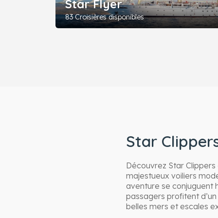
Star Flyer
83 Croisières disponibles
Star Clipper
Découvrez Star Clippers a
majestueux voiliers mode
aventure se conjuguent 
passagers profitent d’un
belles mers et escales ex