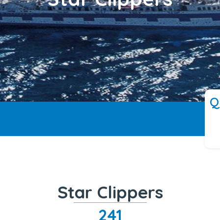
Q
Star Clippers
241