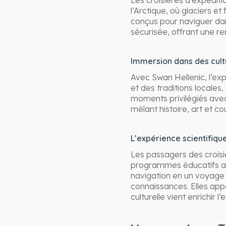
Les croisières d’expédit
l’Arctique, où glaciers e
conçus pour naviguer dan
sécurisée, offrant une re
Immersion dans des cultu
Avec Swan Hellenic, l’ex
et des traditions locale
moments privilégiés ave
mêlant histoire, art et 
L’expérience scientifiqu
Les passagers des croisiè
programmes éducatifs an
navigation en un voyage in
connaissances. Elles app
culturelle vient enrichir 