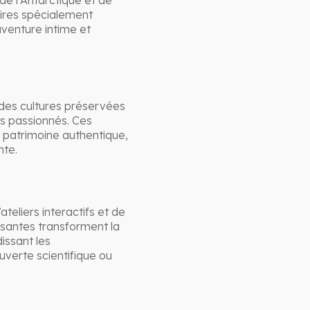
de l’Antarctique et de
vires spécialement
venture intime et
 des cultures préservées
ts passionnés. Ces
patrimoine authentique,
nte.
teliers interactifs et de
santes transforment la
dissant les
uverte scientifique ou