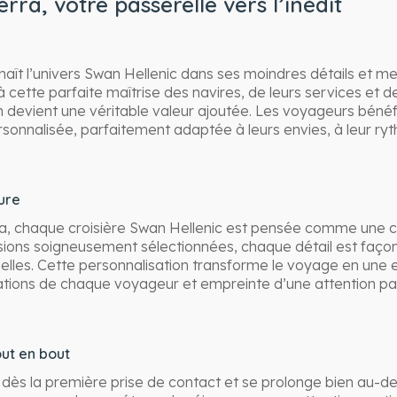
ra, votre passerelle vers l’inédit
ît l’univers Swan Hellenic dans ses moindres détails et met
 cette parfaite maîtrise des navires, de leurs services et des
vient une véritable valeur ajoutée. Les voyageurs bénéfic
rsonnalisée, parfaitement adaptée à leurs envies, à leur ry
ure
, chaque croisière Swan Hellenic est pensée comme une cr
rsions soigneusement sélectionnées, chaque détail est faç
nelles. Cette personnalisation transforme le voyage en une 
rations de chaque voyageur et empreinte d’une attention par
t en bout
s la première prise de contact et se prolonge bien au-del