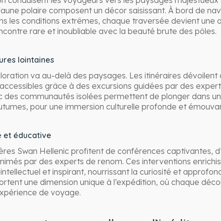
ion conduisent les voyageurs vers les paysages majestueux 
t faune polaire composent un décor saisissant. À bord de na
s les conditions extrêmes, chaque traversée devient une a
ncontre rare et inoubliable avec la beauté brute des pôles.
res lointaines
ploration va au-delà des paysages. Les itinéraires dévoilent
s, accessibles grâce à des excursions guidées par des exper
c des communautés isolées permettent de plonger dans un 
coutumes, pour une immersion culturelle profonde et émouva
e et éducative
res Swan Hellenic profitent de conférences captivantes, d’a
imés par des experts de renom. Ces interventions enrichis
tellectuel et inspirant, nourrissant la curiosité et approfon
ortent une dimension unique à l’expédition, où chaque déco
l’expérience de voyage.