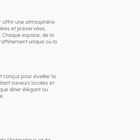
r offrir une atmosphère
ulées et préservées,
d. Chaque espace, de la
raffinement unique où la
t conçus pour éveiller la
êlant saveurs locales et
aque dîner élégant ou
e.