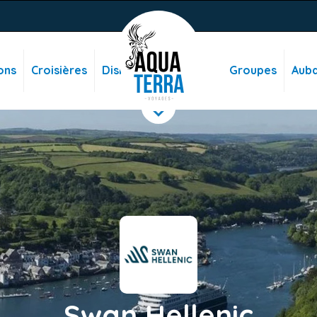
ons
Croisières
Disney
Groupes
Auba
Swan Hellenic