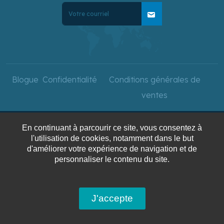
mail
Blogue
Confidentialité
Conditions générales de
ventes
En continuant à parcourir ce site, vous consentez à
Copyright © 2025 Voyages
l'utilisation de cookies, notamment dans le but
d'améliorer votre expérience de navigation et de
AquaTerra. Tous droits
personnaliser le contenu du site.
réservés.
J'accepte