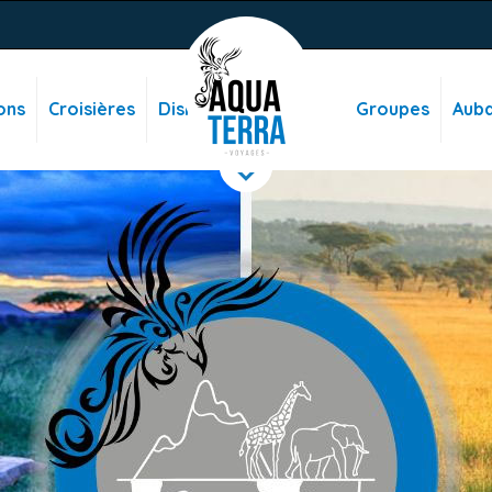
ons
Croisières
Disney
Groupes
Auba