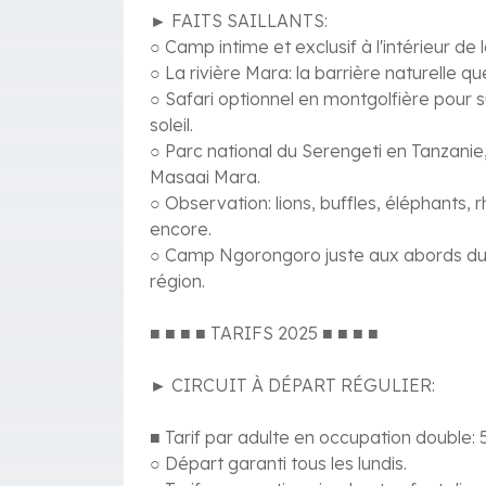
► FAITS SAILLANTS:
○ Camp intime et exclusif à l'intérieur d
○ La rivière Mara: la barrière naturelle 
○ Safari optionnel en montgolfière pour 
soleil.
○ Parc national du Serengeti en Tanzanie,
Masaai Mara.
○ Observation: lions, buffles, éléphants, 
encore.
○ Camp Ngorongoro juste aux abords du c
région.
■ ■ ■ ■ TARIFS 2025 ■ ■ ■ ■
► CIRCUIT À DÉPART RÉGULIER:
■ Tarif par adulte en occupation double:
○ Départ garanti tous les lundis.