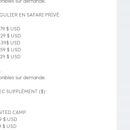
ponibles sur demande.
GULIER EN SAFARI PRIVÉ:
 179 $ USD
 629 $ USD
 439$ USD
 259 $ USD
 129 $ USD
.
ponibles sur demande.
C SUPPLÉMENT ($) :
ENTED CAMP.
29 $ USD
19 $ USD