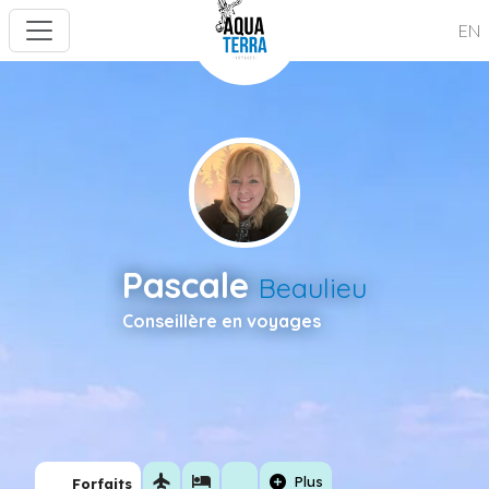
EN
Pascale
Beaulieu
Conseillère en voyages
flight
hotel
add_circle
Plus
Forfaits