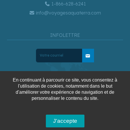
1-866-628-6241
info@voyagesaquaterra.com
INFOLETTRE
mail
En continuant à parcourir ce site, vous consentez à
l'utilisation de cookies, notamment dans le but
d'améliorer votre expérience de navigation et de
Blogue
Confidentialité
Conditions générales de
personnaliser le contenu du site.
ventes
J'accepte
Copyright © 2025 Voyages