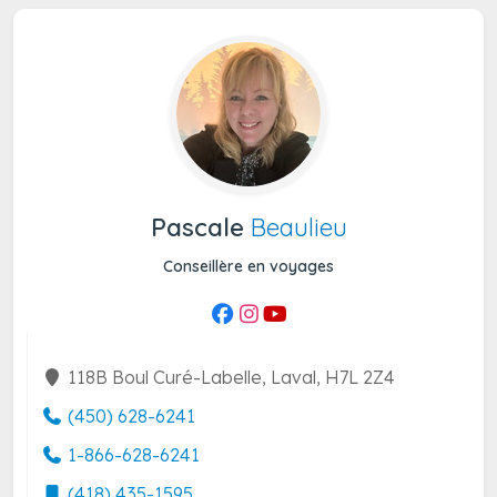
Pascale
Beaulieu
Conseillère en voyages
118B Boul Curé-Labelle, Laval, H7L 2Z4
(450) 628-6241
1-866-628-6241
(418) 435-1595