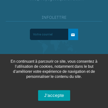
INFOLETTRE
mail
En continuant à parcourir ce site, vous consentez à
Blogue
Confidentialité
Conditions générales de
l'utilisation de cookies, notamment dans le but
d'améliorer votre expérience de navigation et de
ventes
personnaliser le contenu du site.
Copyright © 2025 Voyages
J'accepte
AquaTerra. Tous droits
réservés.