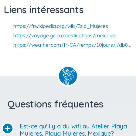
Liens intéressants
https://fr.wikipedia.org/wiki/Isla_Mujeres
https://voyage.gc.ca/destinations/mexique
https://weather.com/fr-CA/temps/10jours/l/db81eab2ce1ed4ddf8cef494f1654a9e21475536e38ca4c20a30a38e3b8a53e0
Questions fréquentes
Est-ce qu'il y a du wifi au Atelier Playa
Mujeres, Playa Mujeres, Mexique?