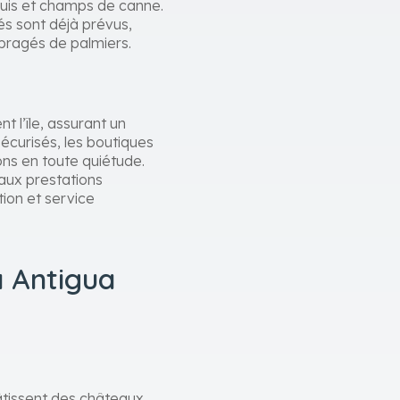
quis et champs de canne.
sés sont déjà prévus,
mbragés de palmiers.
 l’île, assurant un
écurisés, les boutiques
ions en toute quiétude.
 aux prestations
tion et service
à Antigua
bâtissent des châteaux