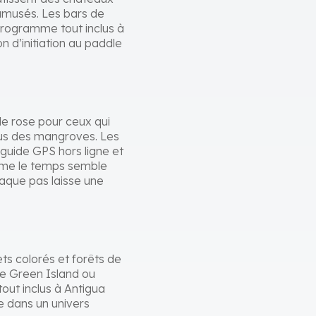
 amusés. Les bars de
 programme tout inclus à
n d’initiation au paddle
le rose pour ceux qui
sus des mangroves. Les
 guide GPS hors ligne et
 même le temps semble
haque pas laisse une
ts colorés et forêts de
de Green Island ou
tout inclus à Antigua
 dans un univers