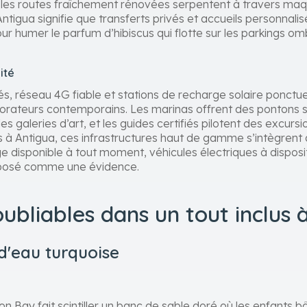
e les routes fraîchement rénovées serpentent à travers ma
Antigua signifie que transferts privés et accueils personnali
ur humer le parfum d’hibiscus qui flotte sur les parkings o
ité
 réseau 4G fiable et stations de recharge solaire ponctuent
lorateurs contemporains. Les marinas offrent des pontons s
es galeries d’art, et les guides certifiés pilotent des excurs
us à Antigua, ces infrastructures haut de gamme s’intègrent
e disponible à tout moment, véhicules électriques à disposi
e posé comme une évidence.
ubliables dans un tout inclus 
d'eau turquoise
on Bay fait scintiller un banc de sable doré où les enfants 