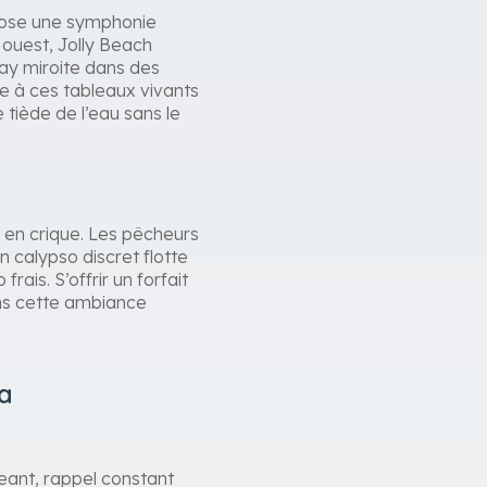
mpose une symphonie
e ouest, Jolly Beach
Bay miroite dans des
ce à ces tableaux vivants
 tiède de l’eau sans le
 en crique. Les pêcheurs
un calypso discret flotte
rais. S’offrir un forfait
ns cette ambiance
ua
eant, rappel constant