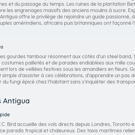
es et du passage du temps. Les ruines de la plantation Be
ore les engrenages massifs des anciens moulins à sucre. Ex
 Antigua offre le privilège de rejoindre un guide passionné, 
uples amérindiens, africains puis britanniques ont façonné 
es
 les gourdes tambour résonnent aux côtés d’un steel band, ta
 de costumes pailletés et de parades endiablées aux mille co
nt lors de veillées festives sous les amandiers en fleurs. G
ent simple d’assister à ces célébrations, d’apprendre un pas 
du fungi épicé chez l’habitant sans s’inquiéter des transpo
s Antigua
mpide
V. C. Bird accueille des vols directs depuis Londres, Toronto 
ce paradis tropical et chaleureux. Des taxis maritimes relien