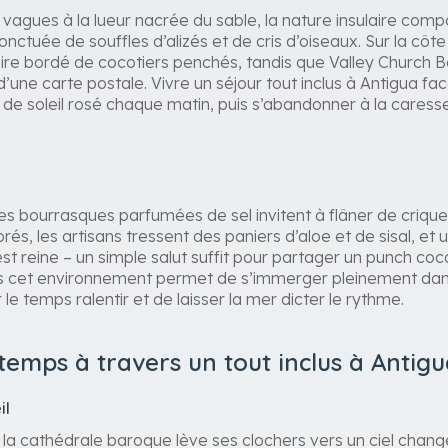
vagues à la lueur nacrée du sable, la nature insulaire co
onctuée de souffles d’alizés et de cris d’oiseaux. Sur la côt
oire bordé de cocotiers penchés, tandis que Valley Church 
d’une carte postale. Vivre un séjour tout inclus à Antigua fa
r de soleil rosé chaque matin, puis s’abandonner à la caresse
es bourrasques parfumées de sel invitent à flâner de crique
orés, les artisans tressent des paniers d’aloe et de sisal, et 
 est reine – un simple salut suffit pour partager un punch coco f
ans cet environnement permet de s’immerger pleinement da
le temps ralentir et de laisser la mer dicter le rythme.
emps à travers un tout inclus à Antig
il
 la cathédrale baroque lève ses clochers vers un ciel chang