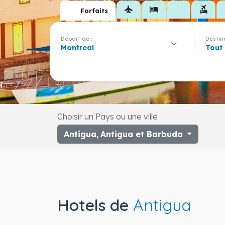
flight
hotel
flights_and_hotels
Forfaits
Départ de :
Destina
Montreal
Tout
Choisir un Pays ou une ville
Antigua
,
Antigua et Barbuda
Hotels de
Antigua