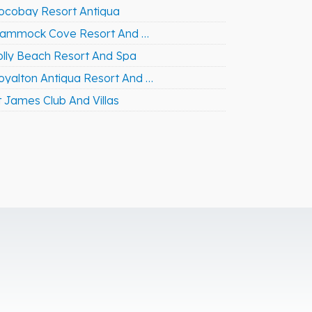
ocobay Resort Antigua
Hammock Cove Resort And Spa
olly Beach Resort And Spa
Royalton Antigua Resort And Spa
t James Club And Villas