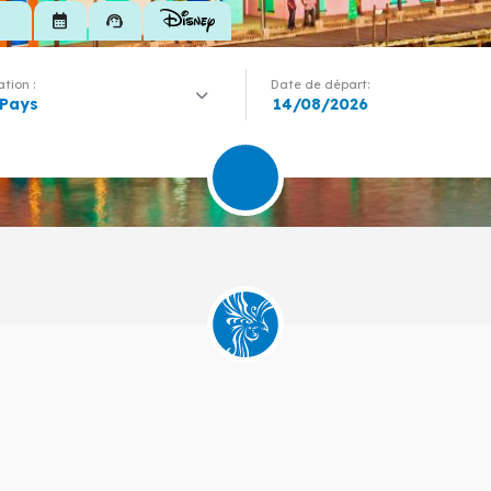
calendar_month
support_agent
tion :
Date de départ:
 Pays