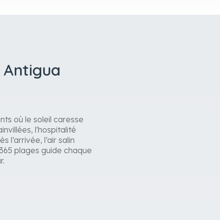
à Antigua
ts où le soleil caresse
villées, l'hospitalité
l’arrivée, l’air salin
e 365 plages guide chaque
r.