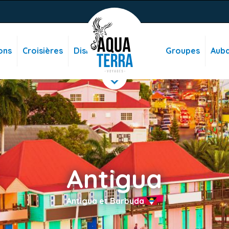
ons
Croisières
Disney
Groupes
Auba
Antigua
Antigua et Barbuda