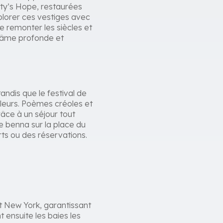
tty’s Hope, restaurées
plorer ces vestiges avec
de remonter les siècles et
l’âme profonde et
ndis que le festival de
uleurs. Poèmes créoles et
râce à un séjour tout
de benna sur la place du
rts ou des réservations.
et New York, garantissant
t ensuite les baies les