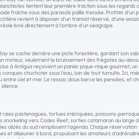
 planchistes tentent leur première traction sous les regards
ade fraîche sous des parasols paille tressée. Profiter d’un
ôtière revient à disposer d’un transat réservé, d’une sessio
créole livré directement à l’ombre d’un seagrape.
Bay se cache derrière une piste forestière, gardant son sab
ucun moteur, seulement le bruissement des frégates au-des
nclus à Antigua reçoivent un panier pique-nique gourmet, un
es conques chuchoter sous l’eau, loin de tout tumulte. Ici,
 entre ciel et mer. Le ressac doux berce les pensées, et c
silence.
t raies pastenagues, tortues imbriquées, poissons-perroque
ns snorkeling vers Cades Reef, sorties catamaran au large 
ns les alizés du sud remplissent l’agenda. Chaque réservation 
 et déjeuner à bord, propulsant les amateurs d’adrénaline