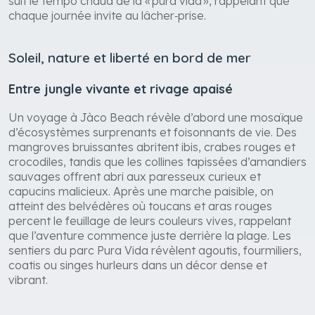
suit le tempo chaud de la « pura vida », rappelant que
chaque journée invite au lâcher‑prise.
Soleil, nature et liberté en bord de mer
Entre jungle vivante et rivage apaisé
Un voyage à Jàco Beach révèle d’abord une mosaïque
d’écosystèmes surprenants et foisonnants de vie. Des
mangroves bruissantes abritent ibis, crabes rouges et
crocodiles, tandis que les collines tapissées d’amandiers
sauvages offrent abri aux paresseux curieux et
capucins malicieux. Après une marche paisible, on
atteint des belvédères où toucans et aras rouges
percent le feuillage de leurs couleurs vives, rappelant
que l’aventure commence juste derrière la plage. Les
sentiers du parc Pura Vida révèlent agoutis, fourmiliers,
coatis ou singes hurleurs dans un décor dense et
vibrant.