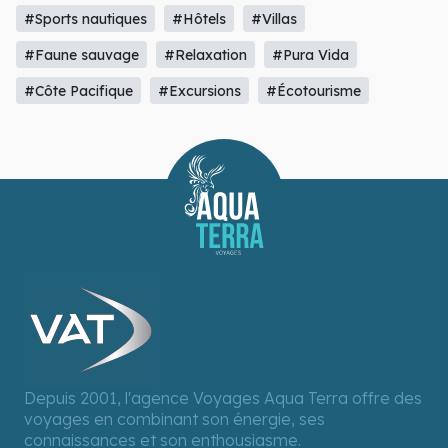
#Sports nautiques
#Hôtels
#Villas
#Faune sauvage
#Relaxation
#Pura Vida
#Côte Pacifique
#Excursions
#Écotourisme
Depuis 2001, l'agence Voyages Aqua Terra offre des
voyages en combinant son énergie, ses
connaissances et son enthousiasme.