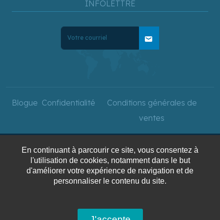
INFOLETTRE
mail
Blogue
Confidentialité
Conditions générales de
ventes
En continuant à parcourir ce site, vous consentez à
Copyright © 2025 Voyages
l'utilisation de cookies, notamment dans le but
AquaTerra. Tous droits
d'améliorer votre expérience de navigation et de
personnaliser le contenu du site.
réservés.
J'accepte