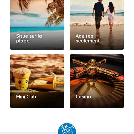
Situé sur la
Adultes
plage
seulement
Mini Club
Casino