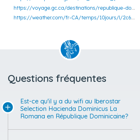
https://voyage.gc.ca/destinations/republique-dominicaine
https://weather.com/fr-CA/temps/10jours/l/2c6af339a4b1cdb9a05c4313a6cc38a79b4307ba9ffa4bb14efbf2373cfdbf23
Questions fréquentes
Est-ce qu'il y a du wifi au Iberostar
Selection Hacienda Dominicus La
Romana en République Dominicaine?